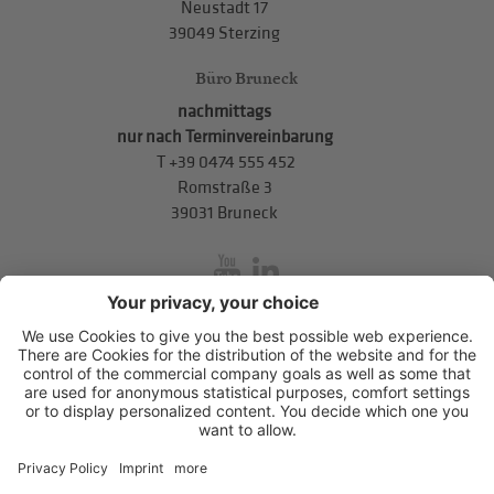
Neustadt 17
39049 Sterzing
Büro Bruneck
nachmittags
nur nach Terminvereinbarung
T
+39 0474 555 452
Romstraße 3
39031 Bruneck
inService
Mitterweg 5, Bozner Boden
,
I-39100
Bozen
.
T
+39 0471 310
311
.
info@hds-bz.it
Impressum
Datenschutzerklärung
Cookie-Einstellungen