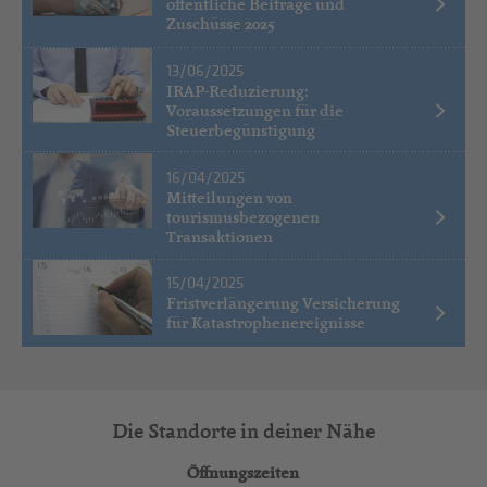
öffentliche Beiträge und
Zuschüsse 2025
13/06/2025
IRAP-Reduzierung:
Voraussetzungen für die
Steuerbegünstigung
16/04/2025
Mitteilungen von
tourismusbezogenen
Transaktionen
15/04/2025
Fristverlängerung Versicherung
für Katastrophenereignisse
Die Standorte in deiner Nähe
Öffnungszeiten