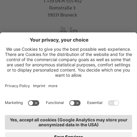
T
+39 0474 555 452
Romstraße 3
39031 Bruneck
inService
Mitterweg 5, Bozner Boden
,
I-39100
Bozen
.
T
+39 0471 310
311
.
info@hds-bz.it
Impressum
Datenschutzerklärung
Cookie-Einstellungen