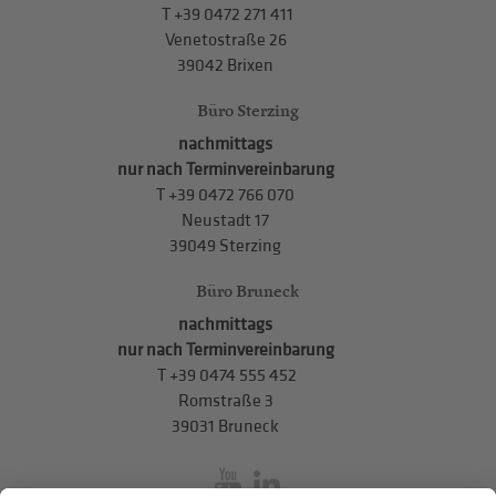
T
+39 0472 271 411
Venetostraße 26
39042 Brixen
Büro Sterzing
nachmittags
nur nach Terminvereinbarung
T
+39 0472 766 070
Neustadt 17
39049 Sterzing
Büro Bruneck
nachmittags
nur nach Terminvereinbarung
T
+39 0474 555 452
Romstraße 3
39031 Bruneck