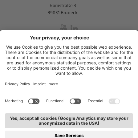
Romstraße 3
39031 Bruneck
inService
Mitterweg 5, Bozner Boden
,
I-39100
Bozen
.
T
+39 0471 310
311
.
info@hds-bz.it
Impressum
Datenschutzerklärung
Cookie-Einstellungen