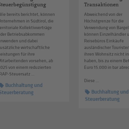
Steuerbegünstigung
Transaktionen
ie bereits berichtet, können
Abweichend von der
Unternehmen in Südtirol, die
Höchstgrenze für die
erritoriale Kollektivverträge
Verwendung von Bargel
oder Betriebsabkommen
können Einzelhändler 
anwenden und dabei
Reisebüros Einkäufe
usätzliche wirtschaftliche
ausländischer Touristen
eistungen für ihre
ihren Wohnsitz nicht in
Mitarbeitenden vorsehen, ab
haben, bis zu einem Be
2025 von einem reduzierten
Euro 15.000 in bar abr
RAP-Steuersatz ...
Diese ...
Buchhaltung und
Buchhaltung und
Steuerberatung
Steuerberatung