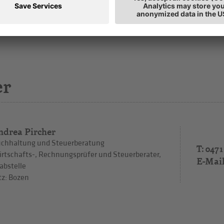
er
ndrea Pircher
chhaltung und Steuerberatung
T: 0471
rtschafts-, Rechnungsprüfer und Steuerberater,
E-Mai
abstelle
tz: Bozen