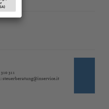
 310 311
l:
steuerberatung@inservice.it