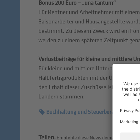
Bonus 200 Euro – „una tantum“
Für Rentner und Arbeitnehmer mit einem
Saisonarbeiter und Hausangestellte wurde 
bestimmt. Zu diesem Zweck wird ein Fonds
werden zu einem späteren Zeitpunkt genau
Verlustbeiträge für kleine und mittlere U
Für kleine und mittlere Unternehmen, die
Halbfertigprodukten mit der Ukraine, de
den Erhalt dieser Zuschüsse ist, dass m
Ländern stammen.
Buchhaltung und Steuerberatung
Teilen.
Empfehle diese News deinen Freunden w