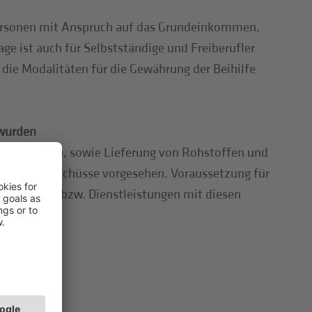
Personen mit Anspruch auf das Grundeinkommen,
ge ist auch für Selbstständige und Freiberufler
die Modalitäten für die Gewährung der Beihilfe
 wurden
stleistungen, sowie Lieferung von Rohstoffen und
, werden Zuschüsse vorgesehen. Voraussetzung für
Verkäufen bzw. Dienstleistungen mit diesen