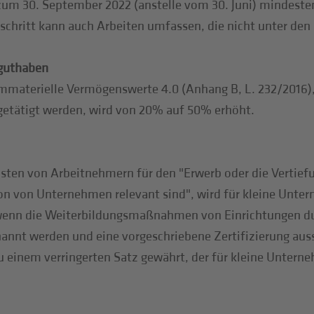
um 30. September 2022 (anstelle vom 30. Juni) mindes
chritt kann auch Arbeiten umfassen, die nicht unter den 
rguthaben
mmaterielle Vermögenswerte 4.0 (Anhang B, L. 232/2016), 
getätigt werden, wird von 20% auf 50% erhöht.
ten von Arbeitnehmern für den "Erwerb oder die Vertiefun
ion von Unternehmen relevant sind", wird für kleine Unte
nn die Weiterbildungsmaßnahmen von Einrichtungen durc
annt werden und eine vorgeschriebene Zertifizierung aus
 zu einem verringerten Satz gewährt, der für kleine Unt