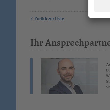
Zurück zur Liste
Ihr Ansprechpartn
A
Bu
Wi
St
Si