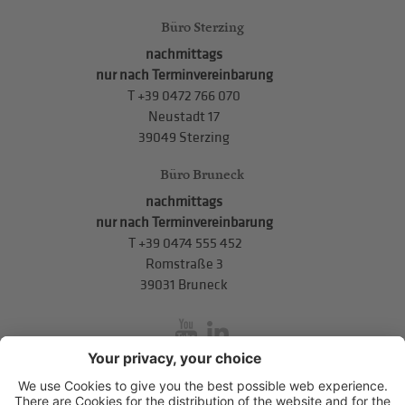
Büro Sterzing
nachmittags
nur nach Terminvereinbarung
T
+39 0472 766 070
Neustadt 17
39049 Sterzing
Büro Bruneck
nachmittags
nur nach Terminvereinbarung
T
+39 0474 555 452
Romstraße 3
39031 Bruneck
inService
Mitterweg 5, Bozner Boden
,
I-39100
Bozen
.
T
+39 0471 310