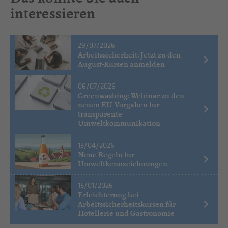
interessieren
29/07/2026
Arbeitssicherheit: Jetzt zu den
August-Kursen anmelden
06/07/2026
Greenwashing: Webinar zu den
neuen EU-Vorgaben für
transparente
Umweltkommunikation
13/04/2026
Neue Regeln für
Umweltkennzeichnungen
15/01/2026
Erleichterung bei
Arbeitssicherheitskursen für
Hotellerie und Gastronomie