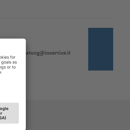
 310 311
l:
steuerberatung@inservice.it