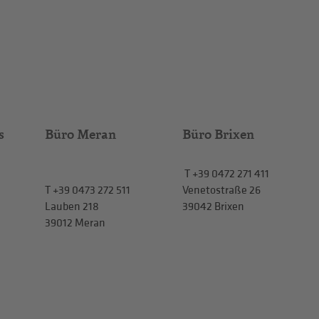
s
Büro Meran
Büro Brixen
T
+39 0472 271 411
T
+39 0473 272 511
Venetostraße 26
Lauben 218
39042 Brixen
39012 Meran