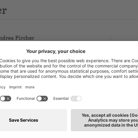
er
ndrea Pircher
chhaltung und Steuerberatung
T: 0471
rtschafts-, Rechnungsprüfer und Steuerberater,
E-Mai
abstelle
tz: Bozen
h interessieren