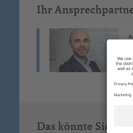
Ihr Ansprechpartn
A
Bu
Wi
St
Si
Das könnte Sie auc