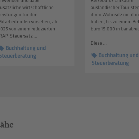
anwenden und dabei
Reisebüros Einkäufe
usätzliche wirtschaftliche
ausländischer Touristen
eistungen für ihre
ihren Wohnsitz nicht in
Mitarbeitenden vorsehen, ab
haben, bis zu einem Be
2025 von einem reduzierten
Euro 15.000 in bar abr
RAP-Steuersatz ...
Diese ...
Buchhaltung und
Buchhaltung und
Steuerberatung
Steuerberatung
Nähe