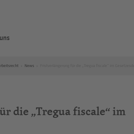
 uns
rbeitsrecht
News
Fristverlängerung für die „Tregua fiscale“ im Gesetzesd
ür die „Tregua fiscale“ im