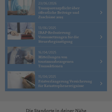
23/06/2026
Transparenzpflicht über
öffentliche Beiträge und
Zuschüsse 2025
13/06/2025
IRAP-Reduzierung:
Voraussetzungen für die
Steuerbegünstigung
16/04/2025
Mitteilungen von
tourismusbezogenen
Transaktionen
15/04/2025
Fristverlängerung Versicherung
für Katastrophenereignisse
Die Standorte in deiner Nähe