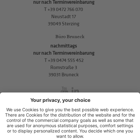
nur nach Terminvereinbarung
T
+39 0472 766 070
Neustadt 17
39049 Sterzing
Büro Bruneck
nachmittags
nur nach Terminvereinbarung
T
+39 0474 555 452
Romstraße 3
39031 Bruneck
inService
Mitterweg 5, Bozner Boden
,
I-39100
Bozen
.
T
+39 0471 310
311
.
info@hds-bz.it
Impressum
Datenschutzerklärung