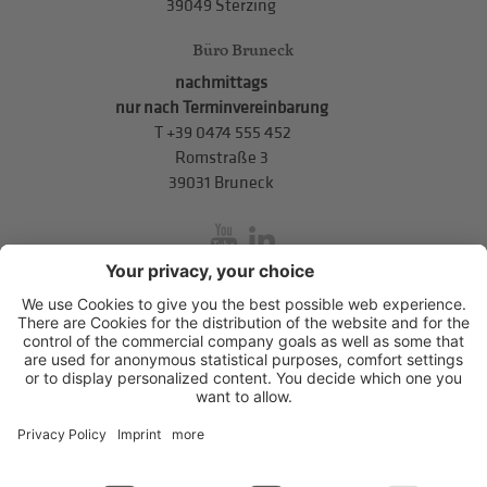
39049 Sterzing
Büro Bruneck
nachmittags
nur nach Terminvereinbarung
T
+39 0474 555 452
Romstraße 3
39031 Bruneck
inService
Mitterweg 5, Bozner Boden
,
I-39100
Bozen
.
T
+39 0471 310
311
.
info@hds-bz.it
Impressum
Datenschutzerklärung
Cookie-Einstellungen