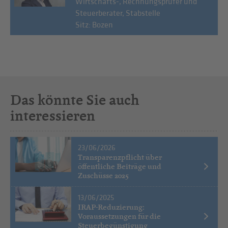
Wirtschafts-, Rechnungsprüfer und
Steuerberater, Stabstelle
Sitz: Bozen
Das könnte Sie auch
interessieren
23/06/2026
Transparenzpflicht über
öffentliche Beiträge und
Zuschüsse 2025
13/06/2025
IRAP-Reduzierung:
Voraussetzungen für die
Steuerbegünstigung