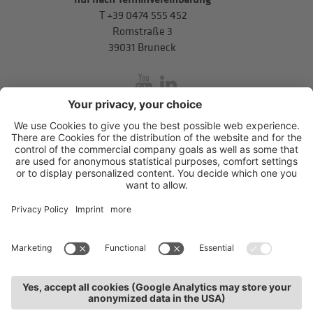
T
+39 0474 555 452
Romstraße 3
39031 Bruneck
inService
Mitterweg 5, Bozner Boden
,
I-39100
Bozen
.
T
+39 0471 310
311
.
info@hds-bz.it
Impressum
Datenschutzerklärung
Cookie-Einstellungen