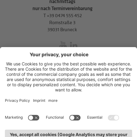
nachmittags
nur nach Terminvereinbarung
T
+39 0474 555 452
Romstraße 3
39031 Bruneck
inService
Mitterweg 5, Bozner Boden
,
I-39100
Bozen
.
T
+39 0471 310
311
.
info@hds-bz.it
Impressum
Datenschutzerklärung
Cookie-Einstellungen