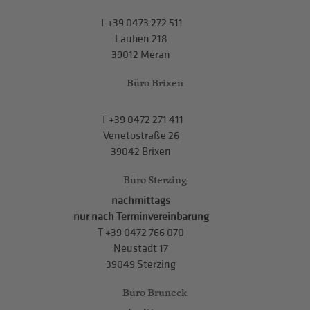
T
+39 0473 272 511
Lauben 218
39012 Meran
Büro Brixen
T
+39 0472 271 411
Venetostraße 26
39042 Brixen
Büro Sterzing
nachmittags
nur nach Terminvereinbarung
T
+39 0472 766 070
Neustadt 17
39049 Sterzing
Büro Bruneck