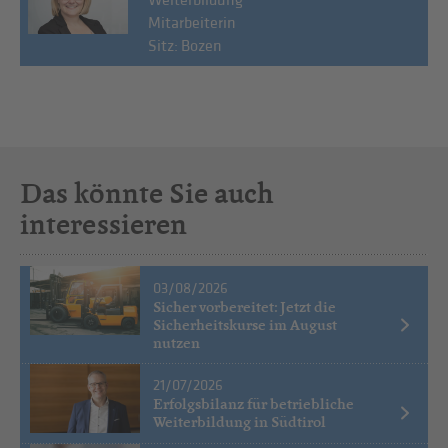
Weiterbildung
Mitarbeiterin
Sitz: Bozen
Das könnte Sie auch
interessieren
03/08/2026
Sicher vorbereitet: Jetzt die
Sicherheitskurse im August
nutzen
21/07/2026
Erfolgsbilanz für betriebliche
Weiterbildung in Südtirol