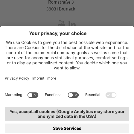
Romstraße 3
39031 Bruneck
inService
Mitterweg 5, Bozner Boden
,
I-39100
Bozen
.
T
+39 0471 310
311
.
info@hds-bz.it
Impressum
Datenschutzerklärung
Cookie-Einstellungen