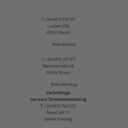
T
+39 0473 272 511
Lauben 218
39012 Meran
Büro Brixen
T
+39 0472 271 411
Venetostraße 26
39042 Brixen
Büro Sterzing
nachmittags
nur nach Terminvereinbarung
T
+39 0472 766 070
Neustadt 17
39049 Sterzing