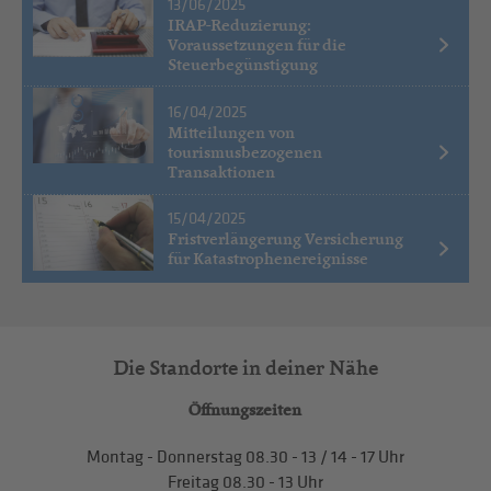
13/06/2025
IRAP-Reduzierung:
Voraussetzungen für die
Steuerbegünstigung
16/04/2025
Mitteilungen von
tourismusbezogenen
Transaktionen
15/04/2025
Fristverlängerung Versicherung
für Katastrophenereignisse
Die Standorte in deiner Nähe
Öffnungszeiten
Montag - Donnerstag
08.30 - 13
/
14 - 17
Uhr
Freitag
08.30 - 13
Uhr