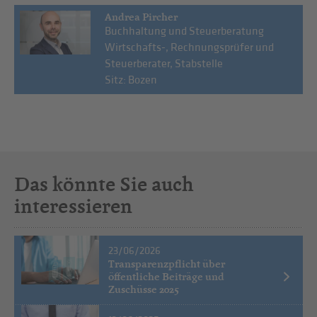
Andrea Pircher
Buchhaltung und Steuerberatung
Wirtschafts-, Rechnungsprüfer und
Steuerberater, Stabstelle
Sitz: Bozen
Das könnte Sie auch
interessieren
23/06/2026
Transparenzpflicht über
öffentliche Beiträge und
Zuschüsse 2025