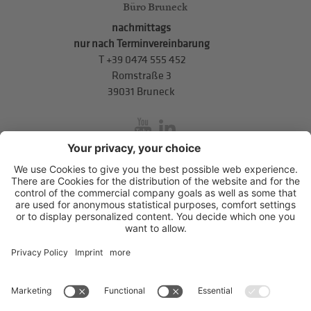
Büro Bruneck
nachmittags
nur nach Terminvereinbarung
T
+39 0474 555 452
Romstraße 3
39031 Bruneck
inService
Mitterweg 5, Bozner Boden
,
I-39100
Bozen
.
T
+39 0471 310
311
.
info@hds-bz.it
Impressum
Datenschutzerklärung
Cookie-Einstellungen