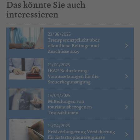
Das könnte Sie auch
interessieren
23/06/2026
Transparenzpflicht über
öffentliche Beiträge und
Zuschüsse 2025
13/06/2025
IRAP-Reduzierung:
Voraussetzungen für die
Steuerbegünstigung
16/04/2025
Mitteilungen von
tourismusbezogenen
Transaktionen
15/04/2025
Fristverlängerung Versicherung
für Katastrophenereignisse