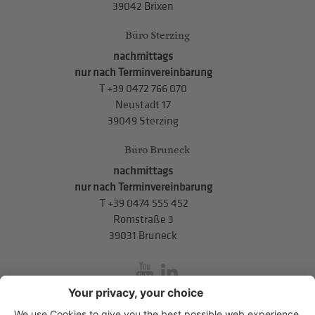
39042 Brixen
Büro Sterzing
nachmittags
nur nach Terminvereinbarung
T
+39 0472 766 070
Neustadt 17
39049 Sterzing
Büro Bruneck
nachmittags
nur nach Terminvereinbarung
T
+39 0474 555 452
Romstraße 3
39031 Bruneck
inService