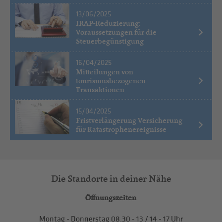
13/06/2025
IRAP-Reduzierung:
Voraussetzungen für die
Steuerbegünstigung
16/04/2025
Mitteilungen von
tourismusbezogenen
Transaktionen
15/04/2025
Fristverlängerung Versicherung
für Katastrophenereignisse
Die Standorte in deiner Nähe
Öffnungszeiten
Montag - Donnerstag
08.30 - 13
/
14 - 17
Uhr