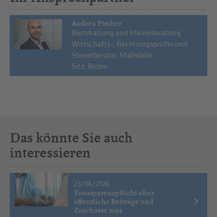
Andrea Pircher
Buchhaltung und Steuerberatung
Wirtschafts-, Rechnungsprüfer und
Steuerberater, Stabstelle
Sitz: Bozen
Das könnte Sie auch
interessieren
23/06/2026
Transparenzpflicht über
öffentliche Beiträge und
Zuschüsse 2025