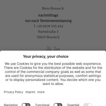
Büro Bruneck
nachmittags
nur nach Terminvereinbarung
T
+39 0474 555 452
Romstraße 3
39031 Bruneck
inService
Mitterweg 5, Bozner Boden
,
I-39100
Bozen
.
T
+39 0471 310
311
.
info@hds-bz.it
Impressum
Datenschutzerklärung
Cookie-Einstellungen