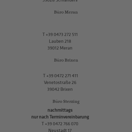
39028 Schlanders
Büro Meran
T
+39 0473 272 511
Lauben 218
39012 Meran
Büro Brixen
T
+39 0472 271 411
Venetostraße 26
39042 Brixen
Büro Sterzing
nachmittags
nur nach Terminvereinbarung
T
+39 0472 766 070
Neustadt 17