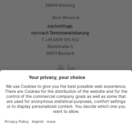
39049 Sterzing
Büro Bruneck
nachmittags
nur nach Terminvereinbarung
T
+39 0474 555 452
Romstraße 3
39031 Bruneck
inService
Mitterweg 5, Bozner Boden
,
I-39100
Bozen
.
T
+39 0471 310
311
.
info@hds-bz.it
Impressum
Datenschutzerklärung
Cookie-Einstellungen