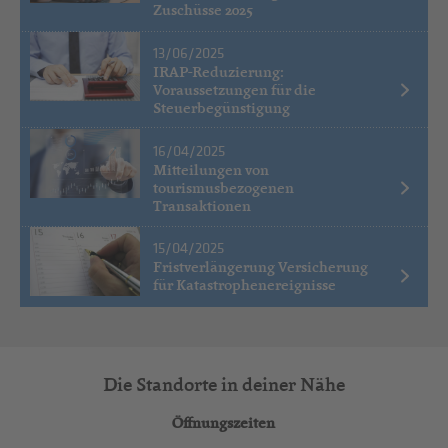
Zuschüsse 2025
13/06/2025
IRAP-Reduzierung:
Voraussetzungen für die
Steuerbegünstigung
16/04/2025
Mitteilungen von
tourismusbezogenen
Transaktionen
15/04/2025
Fristverlängerung Versicherung
für Katastrophenereignisse
Die Standorte in deiner Nähe
Öffnungszeiten