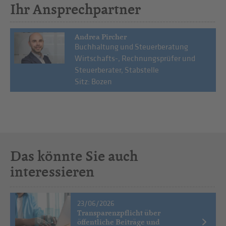
Ihr Ansprechpartner
Andrea Pircher
Buchhaltung und Steuerberatung
Wirtschafts-, Rechnungsprüfer und
Steuerberater, Stabstelle
Sitz: Bozen
Das könnte Sie auch
interessieren
23/06/2026
Transparenzpflicht über
öffentliche Beiträge und