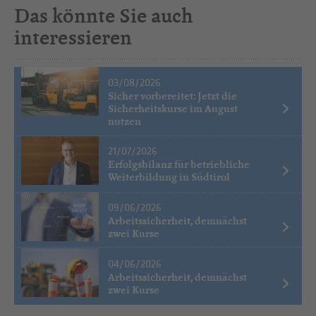
Das könnte Sie auch
interessieren
03/08/2026
Sicher vorbereitet: Jetzt die
Sicherheitskurse im August
nutzen
21/07/2026
Erfolgsbilanz für betriebliche
Weiterbildung in Südtirol
09/06/2026
Arbeitssicherheit, demnächst
zwei Kurse
04/06/2026
Arbeitssicherheit, demnächst
zwei Kurse