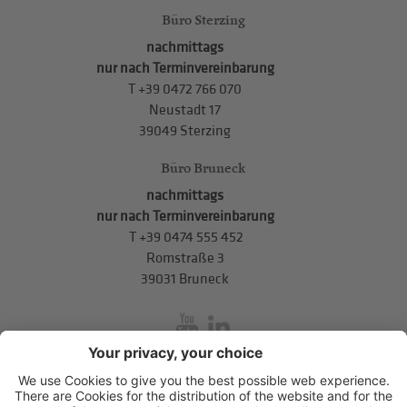
Büro Sterzing
nachmittags
nur nach Terminvereinbarung
T
+39 0472 766 070
Neustadt 17
39049 Sterzing
Büro Bruneck
nachmittags
nur nach Terminvereinbarung
T
+39 0474 555 452
Romstraße 3
39031 Bruneck
inService
Mitterweg 5, Bozner Boden
,
I-39100
Bozen
.
T
+39 0471 310
311
.
info@hds-bz.it