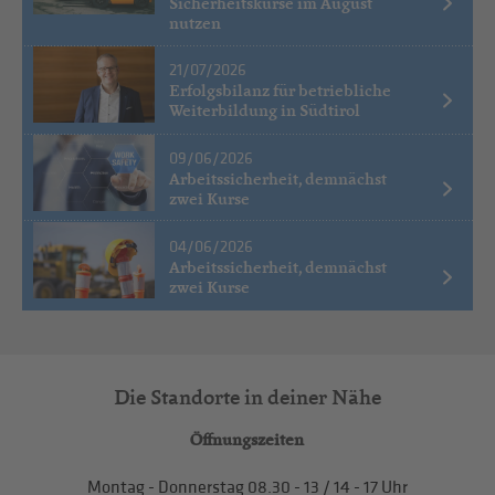
Sicherheitskurse im August
nutzen
21/07/2026
Erfolgsbilanz für betriebliche
Weiterbildung in Südtirol
09/06/2026
Arbeitssicherheit, demnächst
zwei Kurse
04/06/2026
Arbeitssicherheit, demnächst
zwei Kurse
Die Standorte in deiner Nähe
Öffnungszeiten
Montag - Donnerstag
08.30 - 13
/
14 - 17
Uhr