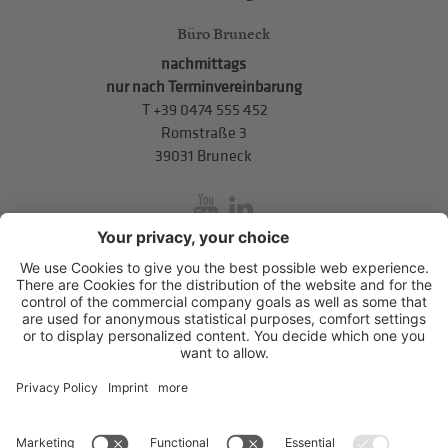
Büro Bruneck
nachmittags
nur nach Terminvereinbarung
T
+39 0474 555 452
Romstraße 3
39031 Bruneck
inService
Mitterweg 5, Bozner Boden
,
I-39100
Bozen
.
T
+39 0471 310
311
.
info@hds-bz.it
Impressum
Datenschutzerklärung
Cookie-Einstellungen