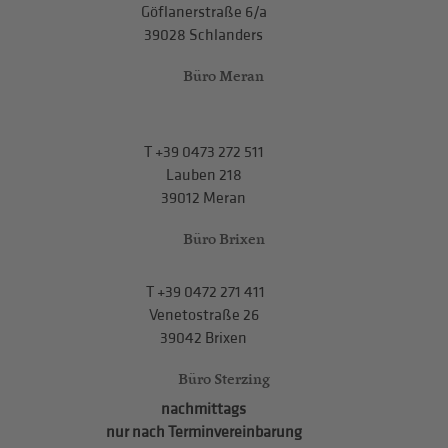
Göflanerstraße 6/a
39028 Schlanders
Büro Meran
T
+39 0473 272 511
Lauben 218
39012 Meran
Büro Brixen
T
+39 0472 271 411
Venetostraße 26
39042 Brixen
Büro Sterzing
nachmittags
nur nach Terminvereinbarung