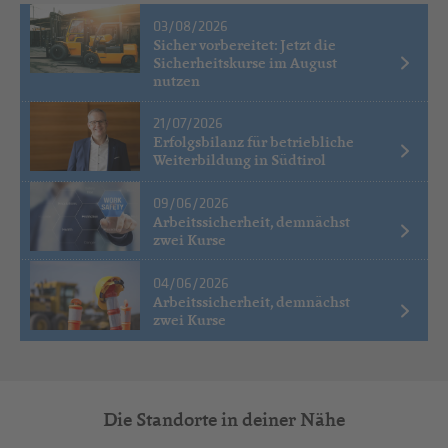
03/08/2026
Sicher vorbereitet: Jetzt die
Sicherheitskurse im August
nutzen
21/07/2026
Erfolgsbilanz für betriebliche
Weiterbildung in Südtirol
09/06/2026
Arbeitssicherheit, demnächst
zwei Kurse
04/06/2026
Arbeitssicherheit, demnächst
zwei Kurse
Die Standorte in deiner Nähe