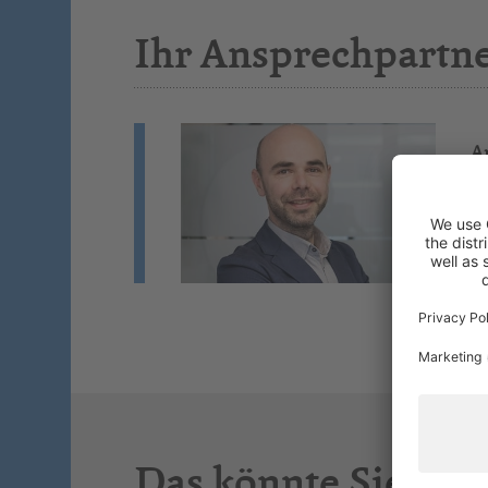
Ihr Ansprechpartn
A
Bu
Wi
St
Si
Das könnte Sie auc