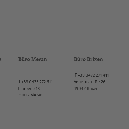
s
Büro Meran
Büro Brixen
T
+39 0472 271 411
T
+39 0473 272 511
Venetostraße 26
Lauben 218
39042 Brixen
39012 Meran