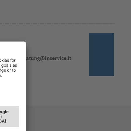
 310 311
l:
steuerberatung@inservice.it