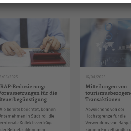
3/06/2025
16/04/2025
IRAP-Reduzierung:
Mitteilungen von
Voraussetzungen für die
tourismusbezogen
Steuerbegünstigung
Transaktionen
ie bereits berichtet, können
Abweichend von der
Unternehmen in Südtirol, die
Höchstgrenze für die
erritoriale Kollektivverträge
Verwendung von Bargel
oder Betriebsabkommen
können Einzelhändler 