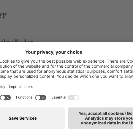
er
ndrea Pircher
chhaltung und Steuerberatung
T: 0471
rtschafts-, Rechnungsprüfer und Steuerberater,
E-Mai
abstelle
tz: Bozen
h interessieren