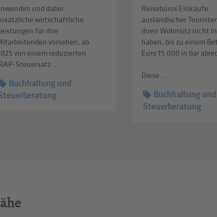
anwenden und dabei
Reisebüros Einkäufe
usätzliche wirtschaftliche
ausländischer Touristen
eistungen für ihre
ihren Wohnsitz nicht in
Mitarbeitenden vorsehen, ab
haben, bis zu einem Be
2025 von einem reduzierten
Euro 15.000 in bar abr
RAP-Steuersatz ...
Diese ...
Buchhaltung und
Buchhaltung und
Steuerberatung
Steuerberatung
Nähe