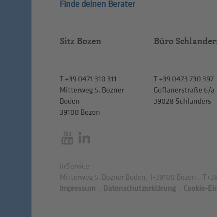
Finde deinen Berater
Sitz Bozen
Büro Schlander
T
+39 0471 310 311
T
+39 0473 730 397
Mitterweg 5, Bozner
Göflanerstraße 6/a
Boden
39028 Schlanders
39100 Bozen
inService
Mitterweg 5, Bozner Boden
,
I-39100
Bozen
.
T
+39
Impressum
.
Datenschutzerklärung
.
Cookie-Ei