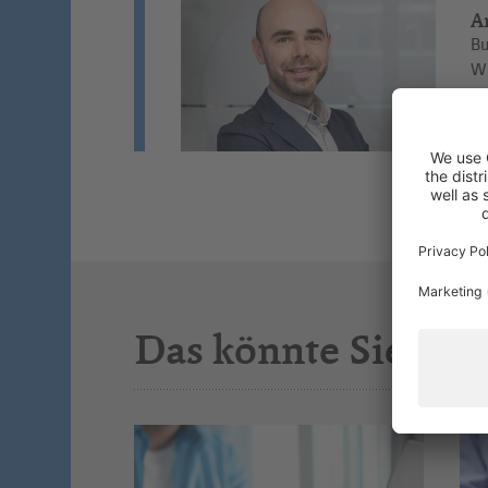
A
Bu
Wi
St
Si
Das könnte Sie auc