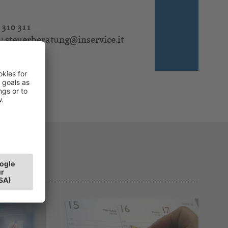
 310 311
l:
steuerberatung@inservice.it