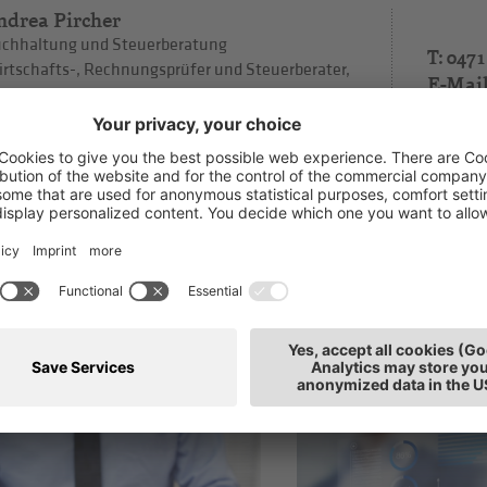
ndrea Pircher
chhaltung und Steuerberatung
T: 0471
rtschafts-, Rechnungsprüfer und Steuerberater,
E-Mai
abstelle
tz: Bozen
h interessieren