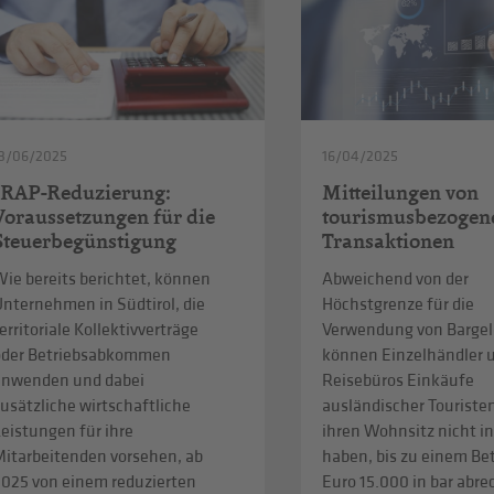
3/06/2025
16/04/2025
IRAP-Reduzierung:
Mitteilungen von
Voraussetzungen für die
tourismusbezogen
Steuerbegünstigung
Transaktionen
ie bereits berichtet, können
Abweichend von der
Unternehmen in Südtirol, die
Höchstgrenze für die
erritoriale Kollektivverträge
Verwendung von Bargel
oder Betriebsabkommen
können Einzelhändler 
anwenden und dabei
Reisebüros Einkäufe
usätzliche wirtschaftliche
ausländischer Touristen
eistungen für ihre
ihren Wohnsitz nicht in
Mitarbeitenden vorsehen, ab
haben, bis zu einem Be
2025 von einem reduzierten
Euro 15.000 in bar abr