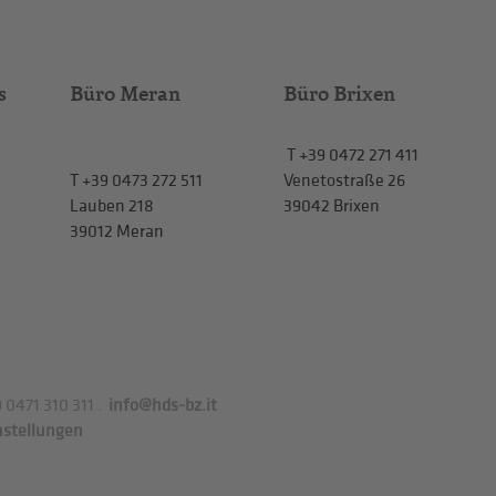
s
Büro Meran
Büro Brixen
T
+39 0472 271 411
T
+39 0473 272 511
Venetostraße 26
Lauben 218
39042 Brixen
39012 Meran
 0471 310 311
.
info@hds-bz.it
nstellungen