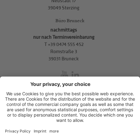
Neustadt 17
39049 Sterzing
Büro Bruneck
nachmittags
nur nach Terminvereinbarung
T
+39 0474 555 452
Romstraße 3
39031 Bruneck
inService
Mitterweg 5, Bozner Boden
,
I-39100
Bozen
.
T
+39 0471 310
311
.
info@hds-bz.it
Impressum
Datenschutzerklärung
Cookie-Einstellungen