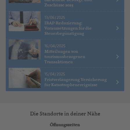
Zuschüsse 2025
13/06/2025
IRAP-Reduzierung:
Voraussetzungen für die
Steuerbegünstigung
16/04/2025
Mitteilungen von
tourismusbezogenen
Transaktionen
15/04/2025
Fristverlängerung Versicherung
für Katastrophenereignisse
Die Standorte in deiner Nähe
Öffnungszeiten