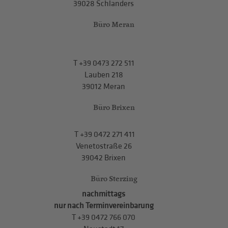
39028 Schlanders
Büro Meran
T
+39 0473 272 511
Lauben 218
39012 Meran
Büro Brixen
T
+39 0472 271 411
Venetostraße 26
39042 Brixen
Büro Sterzing
nachmittags
nur nach Terminvereinbarung
T
+39 0472 766 070