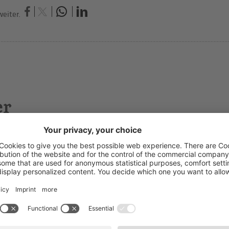
eiter.
er
ndrea Pircher
chhaltung und Steuerberatung
T: 0471
rtschafts-, Rechnungsprüfer und Steuerberater,
E-Mai
abstelle
tz: Bozen