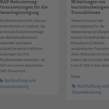
IRAP-Reduzierung:
Mitteilungen von
Voraussetzungen für die
tourismusbezogen
Steuerbegünstigung
Transaktionen
ie bereits berichtet, können
Abweichend von der
Unternehmen in Südtirol, die
Höchstgrenze für die
erritoriale Kollektivverträge
Verwendung von Bargel
oder Betriebsabkommen
können Einzelhändler 
anwenden und dabei
Reisebüros Einkäufe
usätzliche wirtschaftliche
ausländischer Touristen
eistungen für ihre
ihren Wohnsitz nicht in
Mitarbeitenden vorsehen, ab
haben, bis zu einem Be
2025 von einem reduzierten
Euro 15.000 in bar abr
RAP-Steuersatz ...
Diese ...
Buchhaltung und
Buchhaltung und
Steuerberatung
Steuerberatung