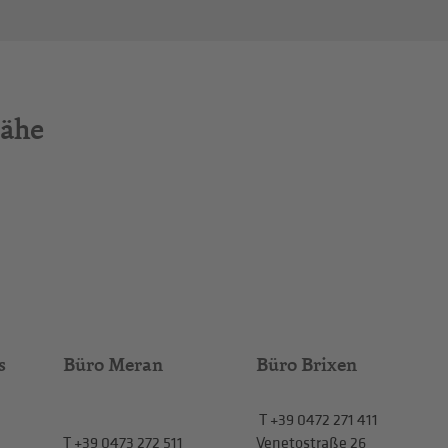
Nähe
s
Büro Meran
Büro Brixen
T
+39 0472 271 411
T
+39 0473 272 511
Venetostraße 26