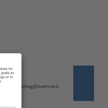
 310 311
l:
steuerberatung@inservice.it