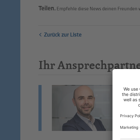
Teilen.
Empfehle diese News deinen Freunden w
Zurück zur Liste
Ihr Ansprechpartn
A
Bu
Wi
St
Si