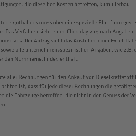
tigungen, die dieselben Kosten betreffen, kumulierbar.
teuerguthabens muss über eine spezielle Plattform gestel
. Das Verfahren sieht einen Click-day vor; nach Angaben d
hmen aus. Der Antrag sieht das Ausfüllen einer Excel-Dat
owie alle unternehmensspezifischen Angaben, wie z.B. di
enden Nummernschilder, enthält.
iste aller Rechnungen für den Ankauf von Dieselkraftstoff
zu achten ist, dass für jede dieser Rechnungen die getäti
n die Fahrzeuge betreffen, die nicht in den Genuss der
en