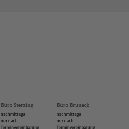
Büro Sterzing
Büro Bruneck
nachmittags
nachmittags
nur nach
nur nach
Terminvereinbarung
Terminvereinbarung