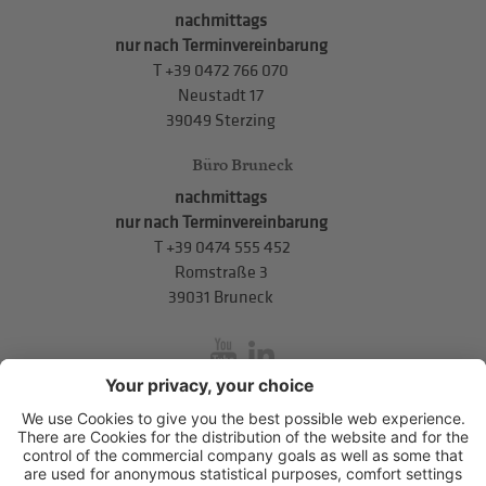
nachmittags
nur nach Terminvereinbarung
T
+39 0472 766 070
Neustadt 17
39049 Sterzing
Büro Bruneck
nachmittags
nur nach Terminvereinbarung
T
+39 0474 555 452
Romstraße 3
39031 Bruneck
inService
Mitterweg 5, Bozner Boden
,
I-39100
Bozen
.
T
+39 0471 310
311
.
info@hds-bz.it
Impressum