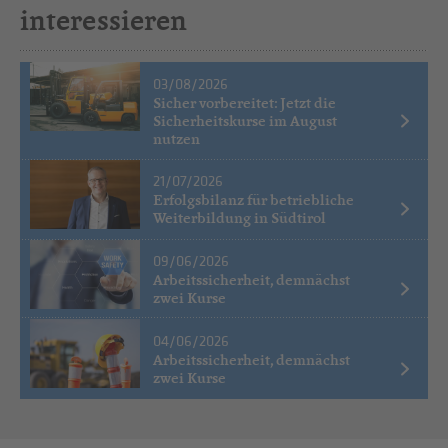
interessieren
03/08/2026
Sicher vorbereitet: Jetzt die
Sicherheitskurse im August
nutzen
21/07/2026
Erfolgsbilanz für betriebliche
Weiterbildung in Südtirol
09/06/2026
Arbeitssicherheit, demnächst
zwei Kurse
04/06/2026
Arbeitssicherheit, demnächst
zwei Kurse