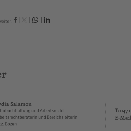
eiter.
er
ydia Salamon
T: 0471
hnbuchhaltung und Arbeitsrecht
E-Mai
beitsrechtberaterin und Bereichsleiterin
tz: Bozen