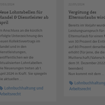
27/03/2024
22/01/2024
Neue Lohntabellen für
Vergütung des
Handel & Dienstleister ab
Elternurlaubs wir
April
Bereits im Vorjahr wurd
m Anschluss an die kürzlich
Leistungsanspruch für
erfolgte Unterzeichnung des
Elternurlaub für einen
neuen Kollektivvertrags im
von 30 Prozent der En
Handel und in den
auf 80 Prozent derselb
Dienstleistungen,
erhöht (für jene, die die
eröffentlichen wir die
Mutterschaft/Vatersch
ktualisierten Lohntabellen.
dem 31. Dezember 202
Die Neuerungen treten ab 1.
beenden)
pril 2024 in Kraft. Sie spiegeln
Nun kommt mit dem ...
ie aktuellen ...
Lohnbuchhaltun
Lohnbuchhaltung und
Arbeitsrecht
Arbeitsrecht