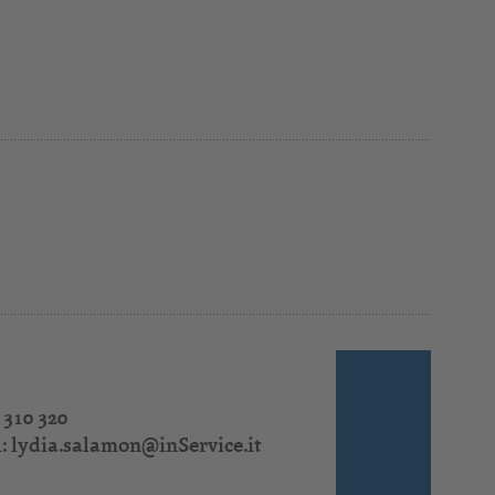
 310 320
l:
lydia.salamon@inService.it