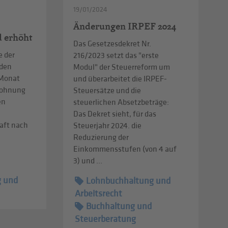
19/01/2024
Änderungen IRPEF 2024
d erhöht
Das Gesetzesdekret Nr.
e der
216/2023 setzt das "erste
 den
Modul" der Steuerreform um
 Monat
und überarbeitet die IRPEF-
tlohnung
Steuersätze und die
en
steuerlichen Absetzbeträge:
Das Dekret sieht, für das
aft nach
Steuerjahr 2024. die
2
Reduzierung der
Einkommensstufen (von 4 auf
3) und ...
g und
Lohnbuchhaltung und
Arbeitsrecht
Buchhaltung und
Steuerberatung