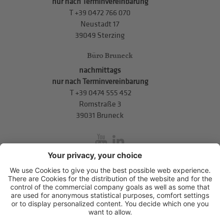
nur nach Terminvereinbarung
T
+39 0472 766 070
Neustadt 17
39049 Sterzing
Büro Bruneck
nachmittags
nur nach Terminvereinbarung
T
+39 0474 555 452
Romstraße 3
39031 Bruneck
inService
Mitterweg 5, Bozner Boden
,
I-39100
Bozen
.
T
+39 0471 310
311
.
info@hds-bz.it
Impressum
Datenschutzerklärung