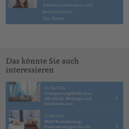
Arbeitsrechtberaterin und
Bereichsleiterin
Sitz: Bozen
Das könnte Sie auch
interessieren
23/06/2026
Transparenzpflicht über
öffentliche Beiträge und
Zuschüsse 2025
13/06/2025
IRAP-Reduzierung:
Voraussetzungen für die