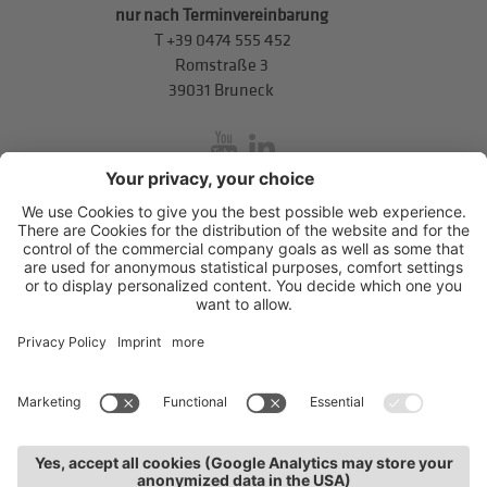
nur nach Terminvereinbarung
T
+39 0474 555 452
Romstraße 3
39031 Bruneck
inService
Mitterweg 5, Bozner Boden
,
I-39100
Bozen
.
T
+39 0471 310
311
.
info@hds-bz.it
Impressum
Datenschutzerklärung
Cookie-Einstellungen