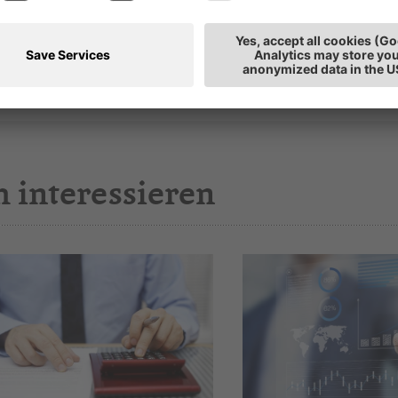
tz: Bozen
h interessieren