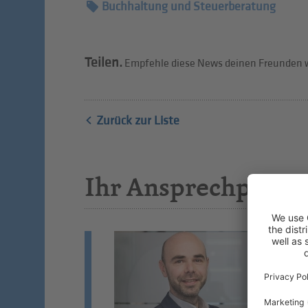
Buchhaltung und Steuerberatung
Teilen.
Empfehle diese News deinen Freunden w
Zurück zur Liste
Ihr Ansprechpartn
A
Bu
Wi
St