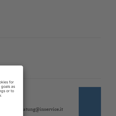
 310 311
l:
steuerberatung@inservice.it