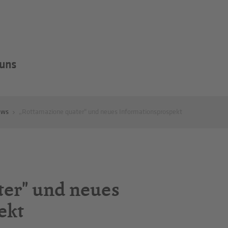
 uns
ews
„Rottamazione quater" und neues Informationsprospekt
er" und neues
ekt