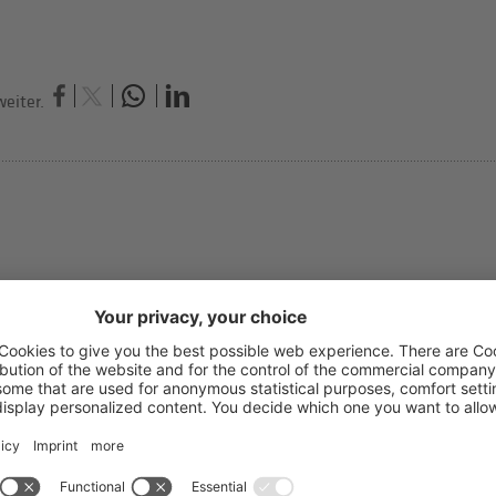
eiter.
er
ndrea Pircher
chhaltung und Steuerberatung
T: 0471
rtschafts-, Rechnungsprüfer und Steuerberater,
E-Mai
abstelle