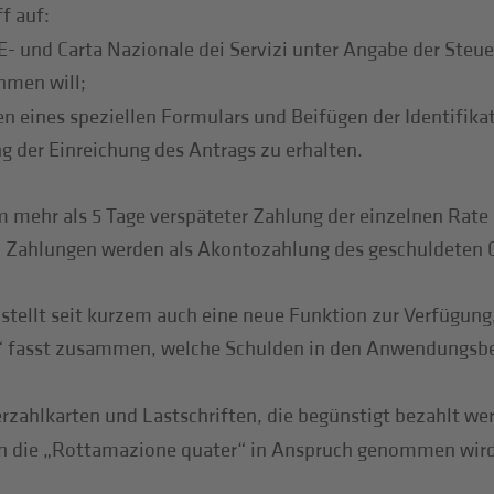
f auf:
IE- und Carta Nazionale dei Servizi unter Angabe der Steu
hmen will;
n eines speziellen Formulars und Beifügen der Identifikat
 der Einreichung des Antrags zu erhalten.
 mehr als 5 Tage verspäteter Zahlung der einzelnen Rate od
n Zahlungen werden als Akontozahlung des geschuldeten
stellt seit kurzem auch eine neue Funktion zur Verfügung
“ fasst zusammen, welche Schulden in den Anwendungsber
erzahlkarten und Lastschriften, die begünstigt bezahlt w
nn die „Rottamazione quater“ in Anspruch genommen wird