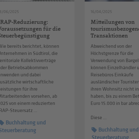
3/06/2025
16/04/2025
IRAP-Reduzierung:
Mitteilungen von
Voraussetzungen für die
tourismusbezogen
Steuerbegünstigung
Transaktionen
ie bereits berichtet, können
Abweichend von der
Unternehmen in Südtirol, die
Höchstgrenze für die
erritoriale Kollektivverträge
Verwendung von Bargel
oder Betriebsabkommen
können Einzelhändler 
anwenden und dabei
Reisebüros Einkäufe
usätzliche wirtschaftliche
ausländischer Touristen
eistungen für ihre
ihren Wohnsitz nicht in
Mitarbeitenden vorsehen, ab
haben, bis zu einem Be
2025 von einem reduzierten
Euro 15.000 in bar abr
RAP-Steuersatz ...
Diese ...
Buchhaltung und
Buchhaltung und
Steuerberatung
Steuerberatung