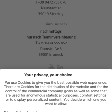
T
+39 0472 766 070
Neustadt 17
39049 Sterzing
Büro Bruneck
nachmittags
nur nach Terminvereinbarung
T
+39 0474 555 452
Romstraße 3
39031 Bruneck
inService
Mitterweg 5, Bozner Boden
,
I-39100
Bozen
.
T
+39 0471 310
311
.
info@hds-bz.it
Impressum
Datenschutzerklärung
Cookie-Einstellungen