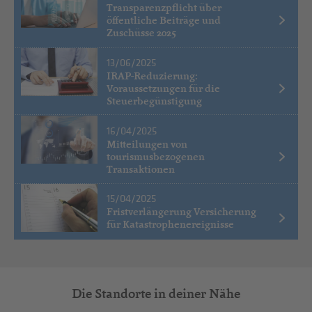
Transparenzpflicht über
öffentliche Beiträge und
Zuschüsse 2025
13/06/2025
IRAP-Reduzierung:
Voraussetzungen für die
Steuerbegünstigung
16/04/2025
Mitteilungen von
tourismusbezogenen
Transaktionen
15/04/2025
Fristverlängerung Versicherung
für Katastrophenereignisse
Die Standorte in deiner Nähe