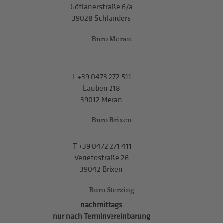
Göflanerstraße 6/a
39028 Schlanders
Büro Meran
T
+39 0473 272 511
Lauben 218
39012 Meran
Büro Brixen
T
+39 0472 271 411
Venetostraße 26
39042 Brixen
Büro Sterzing
nachmittags
nur nach Terminvereinbarung