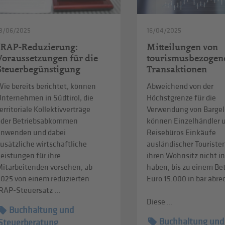
3/06/2025
16/04/2025
IRAP-Reduzierung:
Mitteilungen von
Voraussetzungen für die
tourismusbezogen
Steuerbegünstigung
Transaktionen
ie bereits berichtet, können
Abweichend von der
Unternehmen in Südtirol, die
Höchstgrenze für die
erritoriale Kollektivverträge
Verwendung von Bargel
oder Betriebsabkommen
können Einzelhändler 
anwenden und dabei
Reisebüros Einkäufe
usätzliche wirtschaftliche
ausländischer Touristen
eistungen für ihre
ihren Wohnsitz nicht in
Mitarbeitenden vorsehen, ab
haben, bis zu einem Be
2025 von einem reduzierten
Euro 15.000 in bar abr
RAP-Steuersatz ...
Diese ...
Buchhaltung und
Buchhaltung und
Steuerberatung