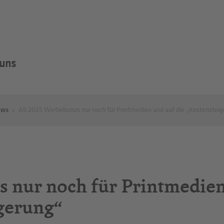
 uns
ews
Ab 2023 Werbebonus nur noch für Printmedien und auf die „Kostensteig
s nur noch für Printmedie
igerung“