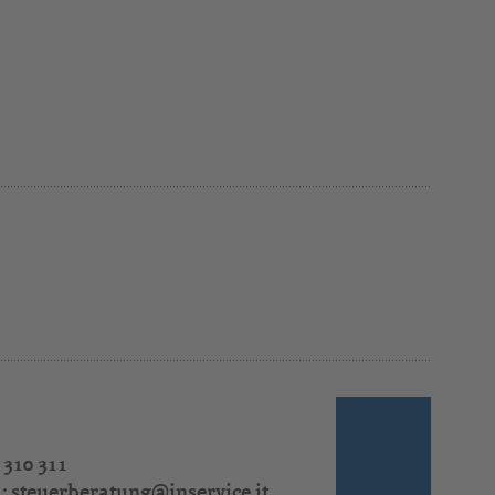
 310 311
l:
steuerberatung@inservice.it