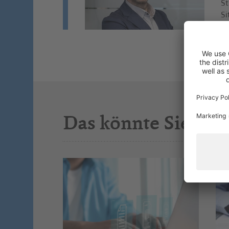
St
Si
Das könnte Sie auc