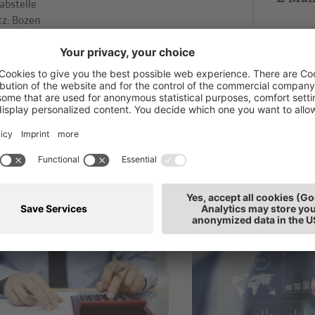
abstelle
tz: Bozen
h interessieren