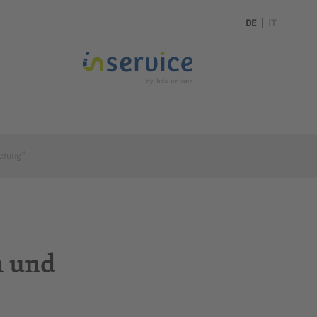
DE
|
IT
erung“
n und