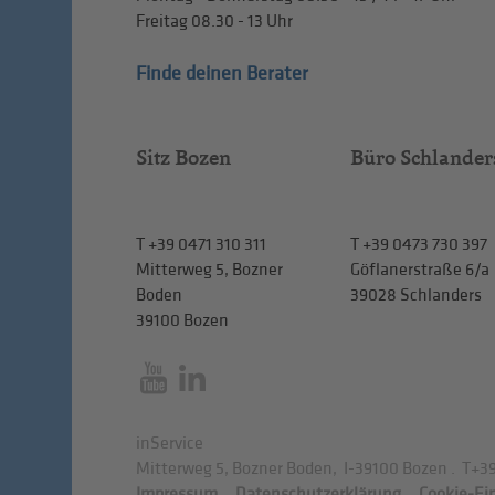
Freitag
08.30 - 13
Uhr
Finde deinen Berater
Sitz Bozen
Büro Schlander
T
+39 0471 310 311
T
+39 0473 730 397
Mitterweg 5, Bozner
Göflanerstraße 6/a
Boden
39028 Schlanders
39100 Bozen
inService
Mitterweg 5, Bozner Boden
,
I-39100
Bozen
.
T
+39
Impressum
.
Datenschutzerklärung
.
Cookie-Ei