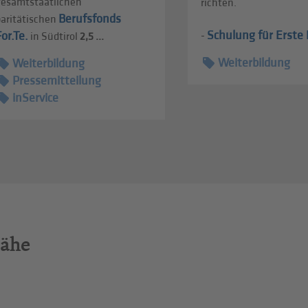
gesamtstaatlichen
richten.
Berufsfonds
paritätischen
Schulung für Erste H
For.Te.
-
in Südtirol
2,5 ...
Weiterbildung
Weiterbildung
Pressemitteilung
inService
Nähe