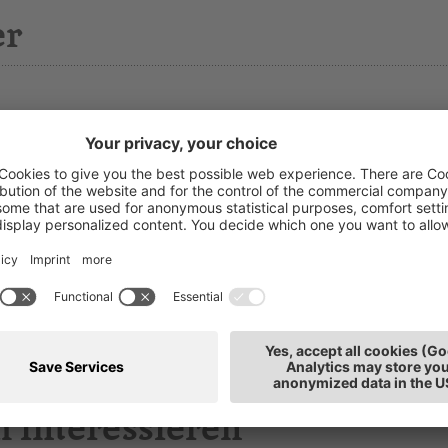
er
asmin Sandri
T: 0471
iterbildung
E-Mai
tarbeiterin
tz: Bozen
h interessieren