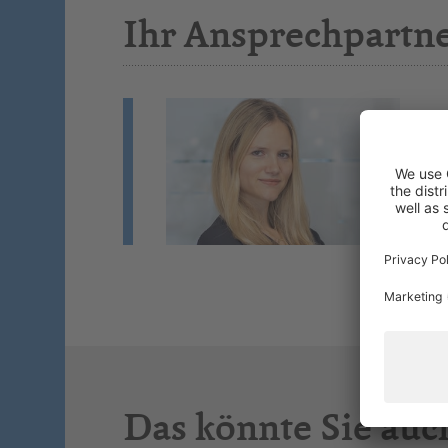
Ihr Ansprechpartn
J
We
Mi
Si
Das könnte Sie auc