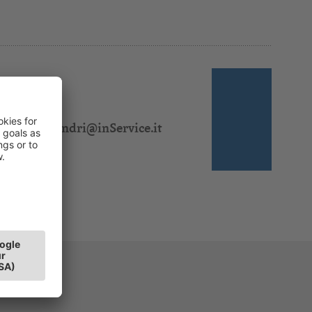
 310 328
l:
jasmin.sandri@inService.it