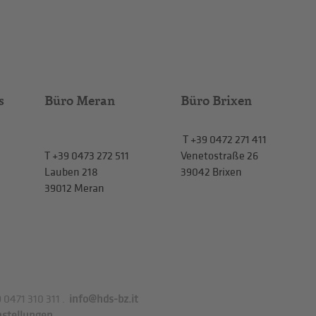
s
Büro Meran
Büro Brixen
T
+39 0472 271 411
T
+39 0473 272 511
Venetostraße 26
Lauben 218
39042 Brixen
39012 Meran
 0471 310 311
.
info@hds-bz.it
nstellungen