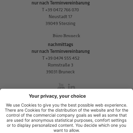
nur nach Terminvereinbarung
T
+39 0472 766 070
Neustadt 17
39049 Sterzing
Büro Bruneck
nachmittags
nur nach Terminvereinbarung
T
+39 0474 555 452
Romstraße 3
39031 Bruneck
inService
Mitterweg 5, Bozner Boden
,
I-39100
Bozen
.
T
+39 0471 310
311
.
info@hds-bz.it
Impressum
Datenschutzerklärung