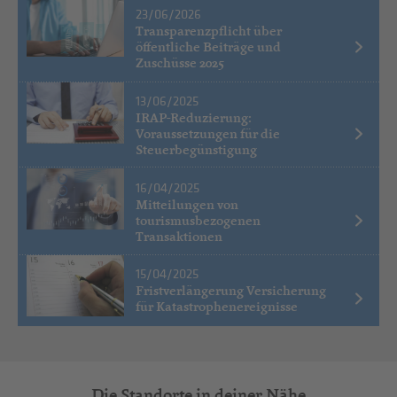
23/06/2026
Transparenzpflicht über
öffentliche Beiträge und
Zuschüsse 2025
13/06/2025
IRAP-Reduzierung:
Voraussetzungen für die
Steuerbegünstigung
16/04/2025
Mitteilungen von
tourismusbezogenen
Transaktionen
15/04/2025
Fristverlängerung Versicherung
für Katastrophenereignisse
Die Standorte in deiner Nähe