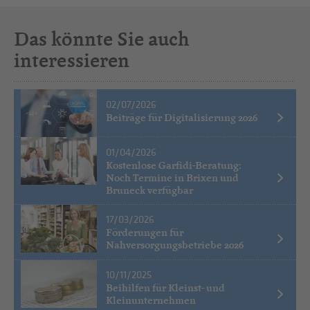
Das könnte Sie auch
interessieren
02/07/2026
Beiträge für Digitalisierung 2026
01/04/2026
Kostenlose Garfidi-Beratung:
Noch Termine in Brixen und
Bruneck verfügbar
17/03/2026
Förderungen für
Nahversorgungsbetriebe 2026
10/11/2025
Beihilfen für Kleinst- und
Kleinunternehmen