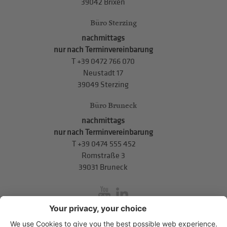
39042 Brixen
Büro Sterzing
nachmittags
nur nach Terminvereinbarung
T
+39 0472 766 070
Neustadt 17
39049 Sterzing
Büro Bruneck
nachmittags
nur nach Terminvereinbarung
T
+39 0474 555 452
Romstraße 3
39031 Bruneck
inService
Mitterweg 5, Bozner Boden
,
I-39100
Bozen
.
T
+39 0471 310