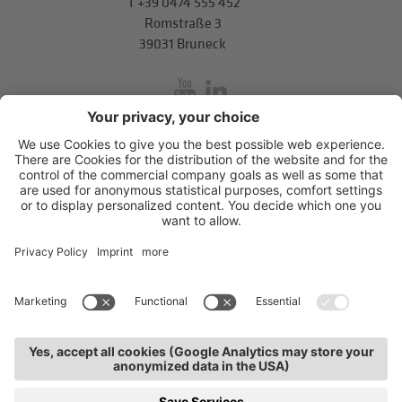
T
+39 0474 555 452
Romstraße 3
39031 Bruneck
inService
Mitterweg 5, Bozner Boden
,
I-39100
Bozen
.
T
+39 0471 310
311
.
info@hds-bz.it
Impressum
Datenschutzerklärung
Cookie-Einstellungen