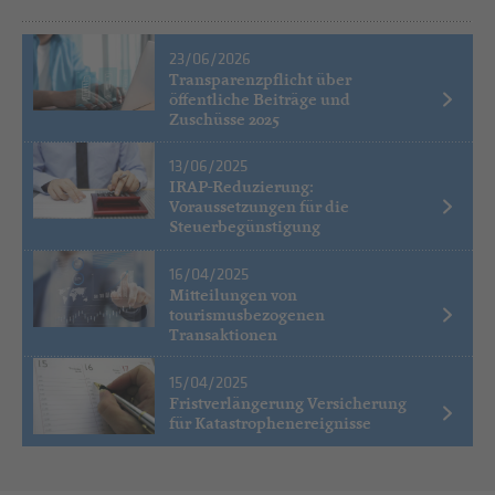
23/06/2026
Transparenzpflicht über
öffentliche Beiträge und
Zuschüsse 2025
13/06/2025
IRAP-Reduzierung:
Voraussetzungen für die
Steuerbegünstigung
16/04/2025
Mitteilungen von
tourismusbezogenen
Transaktionen
15/04/2025
Fristverlängerung Versicherung
für Katastrophenereignisse