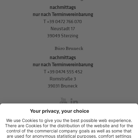
nachmittags
nur nach Terminvereinbarung
T
+39 0472 766 070
Neustadt 17
39049 Sterzing
Büro Bruneck
nachmittags
nur nach Terminvereinbarung
T
+39 0474 555 452
Romstraße 3
39031 Bruneck
inService
Mitterweg 5, Bozner Boden
,
I-39100
Bozen
.
T
+39 0471 310
311
.
info@hds-bz.it