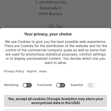
T
+39 0474 555 452
Romstraße 3
39031 Bruneck
inService
Mitterweg 5, Bozner Boden
,
I-39100
Bozen
.
T
+39 0471 310
311
.
info@hds-bz.it
Impressum
Datenschutzerklärung
Cookie-Einstellungen