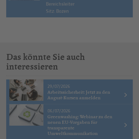
Bereichsleiter
Sitz: Bozen
Das könnte Sie auch
interessieren
29/07/2026
Arbeitssicherheit: Jetzt zu den
August-Kursen anmelden
06/07/2026
Greenwashing: Webinar zu den
neuen EU-Vorgaben für
transparente
Umweltkommunikation