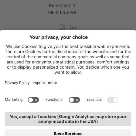
Romstraße 3
39031 Bruneck
inService
Mitterweg 5, Bozner Boden
,
I-39100
Bozen
.
T
+39 0471 310
311
.
info@hds-bz.it
Impressum
Datenschutzerklärung
Cookie-Einstellungen