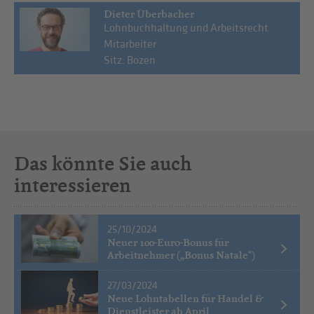
Dieter Überbacher
Lohnbuchhaltung und Arbeitsrecht
Mitarbeiter
Sitz: Bozen
Das könnte Sie auch
interessieren
25/10/2024
Neuer 100-Euro-Bonus für
Arbeitnehmer („Bonus Natale")
27/03/2024
Neue Lohntabellen für Handel &
Dienstleister ab April