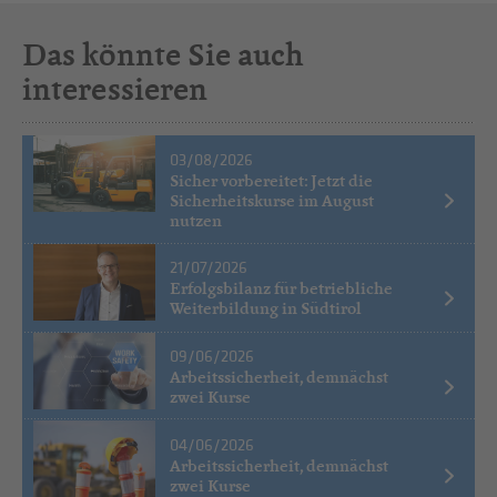
Das könnte Sie auch
interessieren
03/08/2026
Sicher vorbereitet: Jetzt die
Sicherheitskurse im August
nutzen
21/07/2026
Erfolgsbilanz für betriebliche
Weiterbildung in Südtirol
09/06/2026
Arbeitssicherheit, demnächst
zwei Kurse
04/06/2026
Arbeitssicherheit, demnächst
zwei Kurse