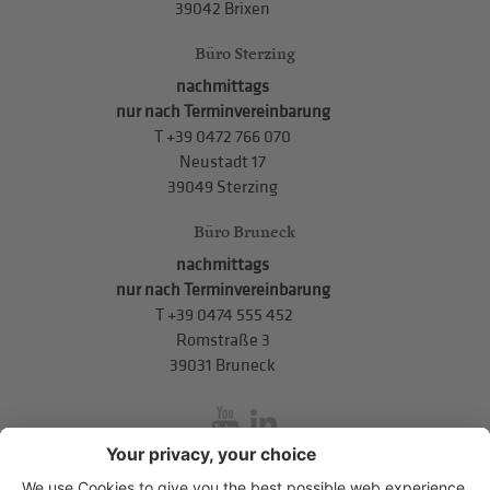
39042 Brixen
Büro Sterzing
nachmittags
nur nach Terminvereinbarung
T
+39 0472 766 070
Neustadt 17
39049 Sterzing
Büro Bruneck
nachmittags
nur nach Terminvereinbarung
T
+39 0474 555 452
Romstraße 3
39031 Bruneck
inService