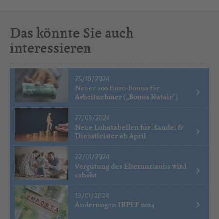
Das könnte Sie auch
interessieren
25/10/2024
Neuer 100-Euro-Bonus für
Arbeitnehmer („Bonus Natale")
27/03/2024
Neue Lohntabellen für Handel &
Dienstleister ab April
22/01/2024
Vergütung des Elternurlaubs wird
erhöht
19/01/2024
Änderungen IRPEF 2024