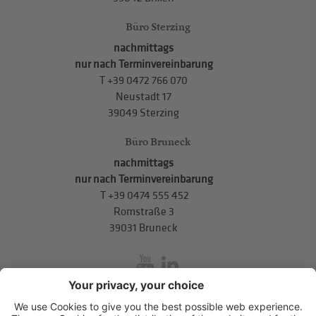
Büro Sterzing
nachmittags
nur nach Terminvereinbarung
T
+39 0472 766 070
Neustadt 17
39049 Sterzing
Büro Bruneck
nachmittags
nur nach Terminvereinbarung
T
+39 0474 555 452
Romstraße 3
39031 Bruneck
inService
Mitterweg 5, Bozner Boden
,
I-39100
Bozen
.
T
+39 0471 310