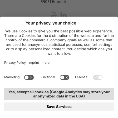
39031 Bruneck
inService
Mitterweg 5, Bozner Boden
,
I-39100
Bozen
.
T
+39 0471 310
311
.
info@hds-bz.it
Impressum
Datenschutzerklärung
Cookie-Einstellungen
KURSE
JOBS
KONTAKTE
VERBAND
INSERVICE