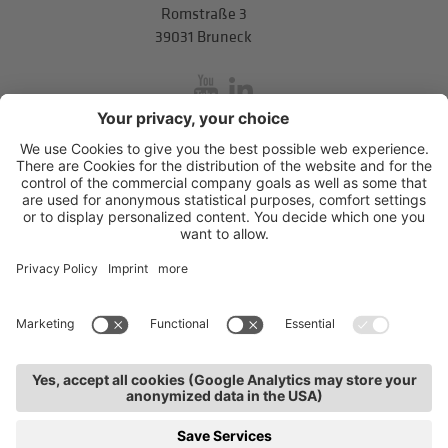
Romstraße 3
39031 Bruneck
inService
Mitterweg 5, Bozner Boden
,
I-39100
Bozen
.
T
+39 0471 310
311
.
info@hds-bz.it
Impressum
Datenschutzerklärung
Cookie-Einstellungen