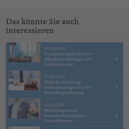
Das könnte Sie auch
interessieren
23/06/2026
Transparenzpflicht über
öffentliche Beiträge und
Zuschüsse 2025
13/06/2025
IRAP-Reduzierung:
Voraussetzungen für die
Steuerbegünstigung
16/04/2025
Mitteilungen von
tourismusbezogenen
Transaktionen