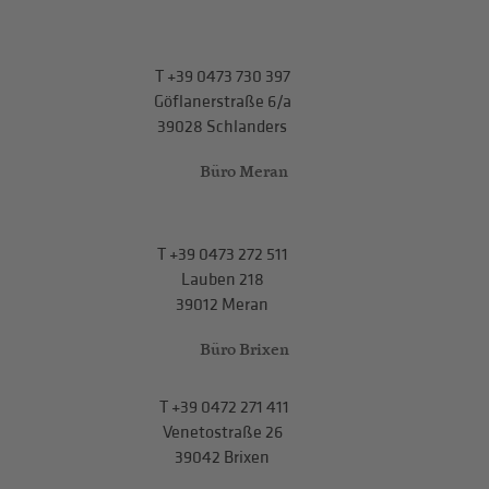
T
+39 0473 730 397
Göflanerstraße 6/a
39028 Schlanders
Büro Meran
T
+39 0473 272 511
Lauben 218
39012 Meran
Büro Brixen
T
+39 0472 271 411
Venetostraße 26
39042 Brixen