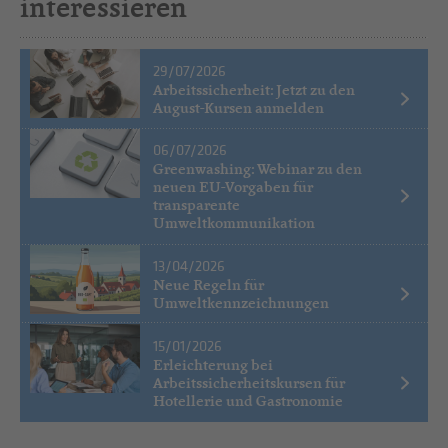
interessieren
29/07/2026
Arbeitssicherheit: Jetzt zu den
August-Kursen anmelden
06/07/2026
Greenwashing: Webinar zu den
neuen EU-Vorgaben für
transparente
Umweltkommunikation
13/04/2026
Neue Regeln für
Umweltkennzeichnungen
15/01/2026
Erleichterung bei
Arbeitssicherheitskursen für
Hotellerie und Gastronomie