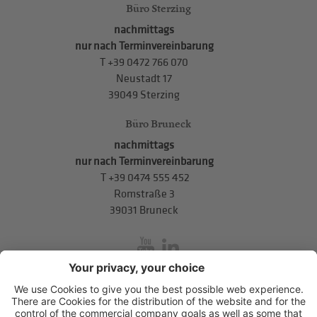
Büro Sterzing
nachmittags
nur nach Terminvereinbarung
T
+39 0472 766 070
Neustadt 17
39049 Sterzing
Büro Bruneck
nachmittags
nur nach Terminvereinbarung
T
+39 0474 555 452
Romstraße 3
39031 Bruneck
inService
Mitterweg 5, Bozner Boden
,
I-39100
Bozen
.
T
+39 0471 310
311
.
info@hds-bz.it