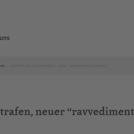
 uns
ews
Reform der Steuerstrafen, neuer “ravvedimento operoso”
trafen, neuer “ravvedimen