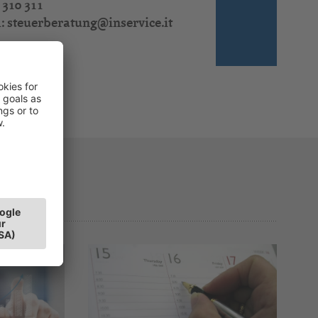
 310 311
l:
steuerberatung@inservice.it