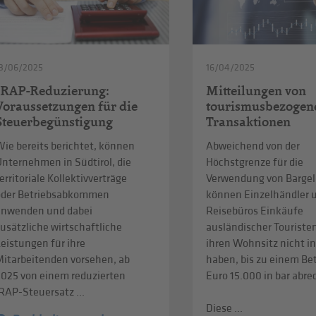
3/06/2025
16/04/2025
IRAP-Reduzierung:
Mitteilungen von
Voraussetzungen für die
tourismusbezogen
Steuerbegünstigung
Transaktionen
ie bereits berichtet, können
Abweichend von der
Unternehmen in Südtirol, die
Höchstgrenze für die
erritoriale Kollektivverträge
Verwendung von Bargel
oder Betriebsabkommen
können Einzelhändler 
anwenden und dabei
Reisebüros Einkäufe
usätzliche wirtschaftliche
ausländischer Touristen
eistungen für ihre
ihren Wohnsitz nicht in
Mitarbeitenden vorsehen, ab
haben, bis zu einem Be
2025 von einem reduzierten
Euro 15.000 in bar abr
RAP-Steuersatz ...
Diese ...