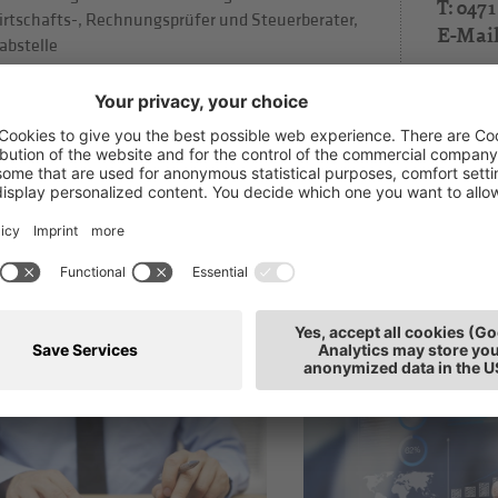
T: 0471
rtschafts-, Rechnungsprüfer und Steuerberater,
E-Mai
abstelle
tz: Bozen
h interessieren