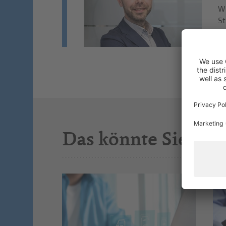
Wi
St
Si
Das könnte Sie auc