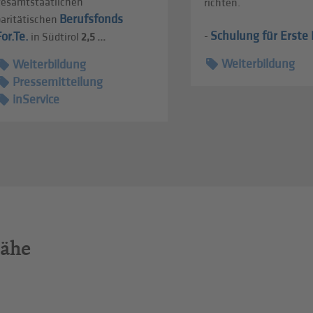
gesamtstaatlichen
richten.
Berufsfonds
paritätischen
Schulung für Erste H
For.Te.
-
in Südtirol
2,5 ...
Weiterbildung
Weiterbildung
Pressemitteilung
inService
Nähe