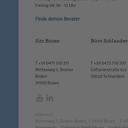
Freitag
08.30 - 13
Uhr
Finde deinen Berater
Sitz Bozen
Büro Schlander
T
+39 0471 310 311
T
+39 0473 730 397
Mitterweg 5, Bozner
Göflanerstraße 6/a
Boden
39028 Schlanders
39100 Bozen
inService
Mitterweg 5, Bozner Boden
,
I-39100
Bozen
.
T
+39
Impressum
.
Datenschutzerklärung
.
Cookie-Ei