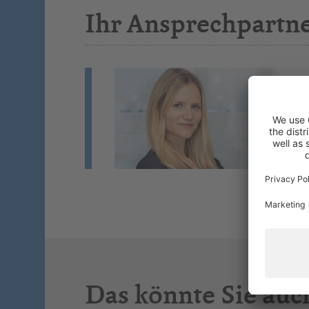
Ihr Ansprechpartn
J
We
Mi
Si
Das könnte Sie auc