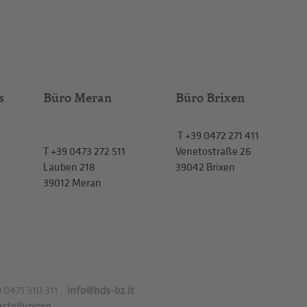
s
Büro Meran
Büro Brixen
T
+39 0472 271 411
T
+39 0473 272 511
Venetostraße 26
Lauben 218
39042 Brixen
39012 Meran
 0471 310 311
.
info@hds-bz.it
nstellungen