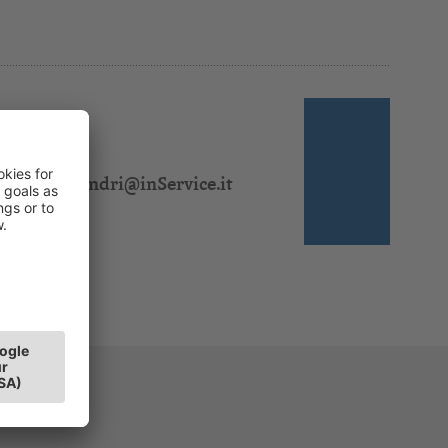
 310 328
l:
jasmin.sandri@inService.it