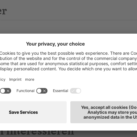
er
asmin Sandri
T: 0471
iterbildung
E-Mai
tarbeiterin
tz: Bozen
h interessieren