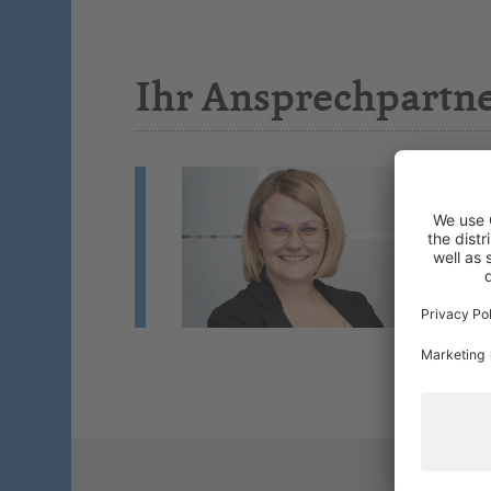
Ihr Ansprechpartn
B
We
Mi
Si