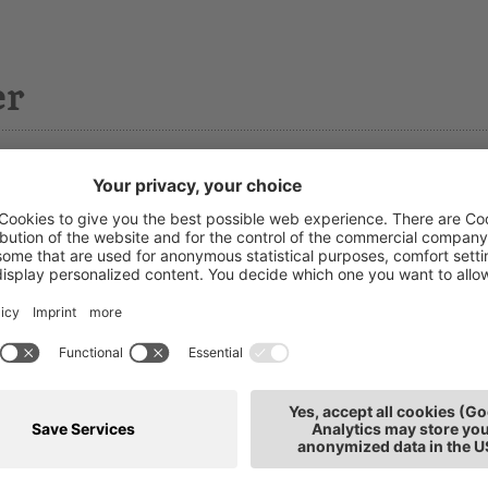
er
irgit Morandell
T: 0471
iterbildung
E-Mai
tarbeiterin
tz: Bozen