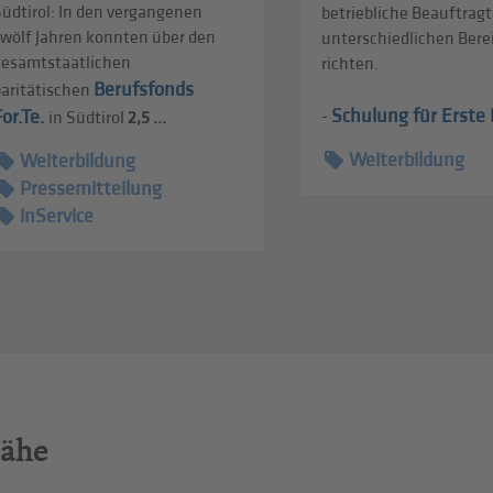
üdtirol: In den vergangenen
betriebliche Beauftragt
zwölf Jahren konnten über den
unterschiedlichen Ber
gesamtstaatlichen
richten.
Berufsfonds
paritätischen
Schulung für Erste H
For.Te.
-
in Südtirol
2,5 ...
Weiterbildung
Weiterbildung
Pressemitteilung
inService
Nähe