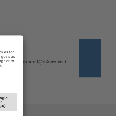
 310 325
l:
birgit.morandell@inService.it