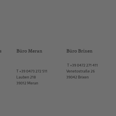
s
Büro Meran
Büro Brixen
T
+39 0472 271 411
T
+39 0473 272 511
Venetostraße 26
Lauben 218
39042 Brixen
39012 Meran