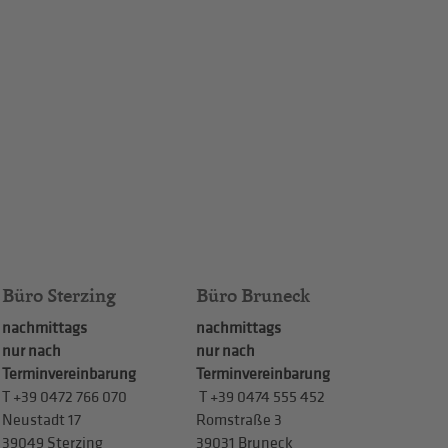
Büro Sterzing
Büro Bruneck
nachmittags
nachmittags
nur nach
nur nach
Terminvereinbarung
Terminvereinbarung
T
+39 0472 766 070
T
+39 0474 555 452
Neustadt 17
Romstraße 3
39049 Sterzing
39031 Bruneck