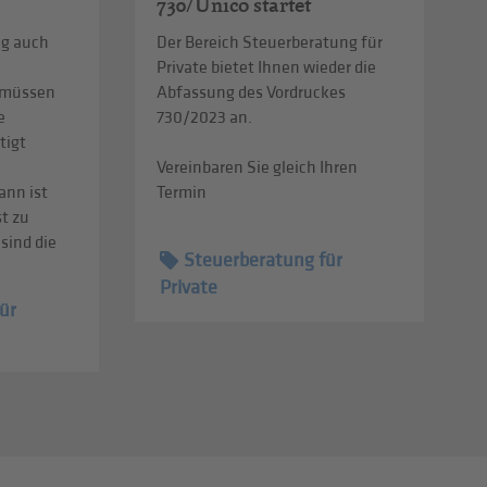
730/Unico startet
ig auch
Der Bereich Steuerberatung für
Private bietet Ihnen wieder die
 müssen
Abfassung des Vordruckes
e
730/2023 an.
tigt
Vereinbaren Sie gleich Ihren
ann ist
Termin
st zu
sind die
Steuerberatung für
Private
ür