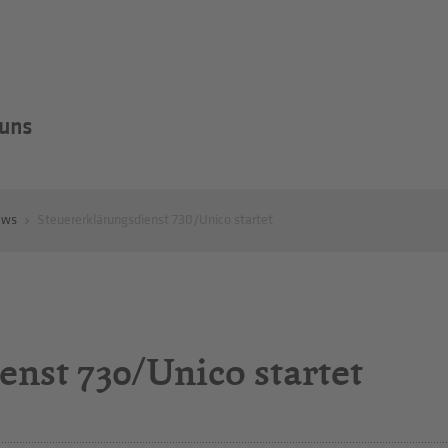
 uns
ews
Steuererklärungsdienst 730/Unico startet
enst 730/Unico startet