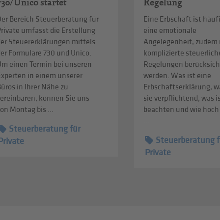
730/Unico startet
Regelung
Der Bereich Steuerberatung für
Eine Erbschaft ist häuf
rivate umfasst die Erstellung
eine emotionale
der Steuererklärungen mittels
Angelegenheit, zudem
der Formulare 730 und Unico.
komplizierte steuerlich
Um einen Termin bei unseren
Regelungen berücksich
Experten in einem unserer
werden. Was ist eine
üros in Ihrer Nähe zu
Erbschaftserklärung, w
vereinbaren, können Sie uns
sie verpflichtend, was i
on Montag bis ...
beachten und wie hoch 
...
Steuerberatung für
Steuerberatung f
Private
Private