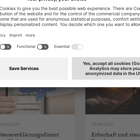
h interessieren
15/03/2024
30/10/2023
Steuererklärungsdienst
Erbschaft und steu