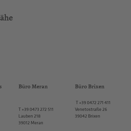
Nähe
s
Büro Meran
Büro Brixen
T
+39 0472 271 411
T
+39 0473 272 511
Venetostraße 26
Lauben 218
39042 Brixen
39012 Meran