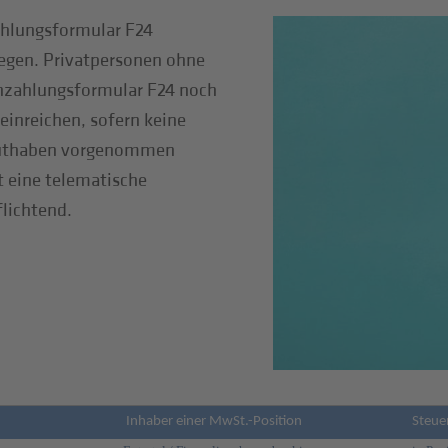
ahlungsformular F24
legen. Privatpersonen ohne
zahlungsformular F24 noch
inreichen, sofern keine
guthaben vorgenommen
t eine telematische
flichtend.
Inhaber einer MwSt.-Position
Steue