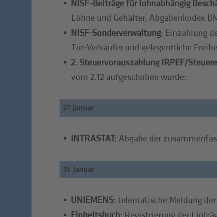
NISF-Beiträge für lohnabhängig Beschä
Löhne und Gehälter, Abgabenkodex D
NISF-Sonderverwaltung
: Einzahlung d
Tür-Verkäufer und gelegentliche Freibe
2. Steuervorauszahlung IRPEF/Steuere
vom 2.12 aufgeschoben wurde;
27. Januar
INTRASTAT:
Abgabe der zusammenfasse
31. Januar
UNIEMENS:
telematische Meldung der
Einheitsbuch
: Registrierung der Eintr