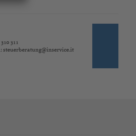
 310 311
l:
steuerberatung@inservice.it