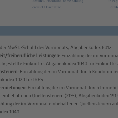
Entratel / Fisconline, home banking
in Pap
entratel / Fisconline
Entrat
 der MwSt.-Schuld des Vormonats, Abgabenkodex 6012
it/freiberufliche Leistungen
: Einzahlung der im Vormon
ichgestellte Einkünfte, Abgabenkodex 1040 für Einkünfte 
nsteuern
: Einzahlung der im Vormonat durch Kondominien
nkodex 1020 für IRES
vermietungen:
Einzahlung der im Vormonat durch Immobili
 einbehaltenen Quellensteuern (21%), Abgabenkodex 191
hlung der im Vormonat einbehaltenen Quellensteuern au
odex 1040