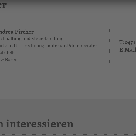
er
ndrea Pircher
chhaltung und Steuerberatung
T: 0471
rtschafts-, Rechnungsprüfer und Steuerberater,
E-Mai
abstelle
tz: Bozen
h interessieren