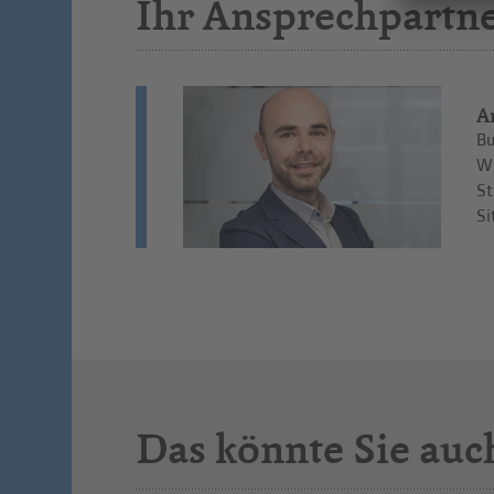
Ihr Ansprechpartn
A
Bu
Wi
St
Si
Das könnte Sie auc