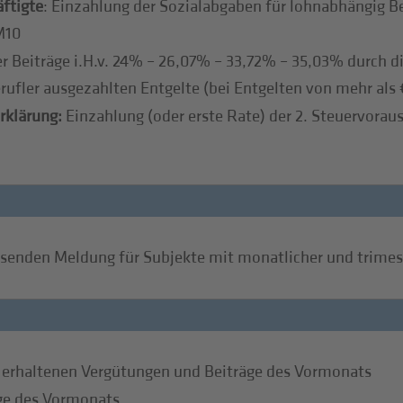
ftigte
: Einzahlung der Sozialabgaben für lohnabhängig B
M10
er Beiträge i.H.v. 24% – 26,07% – 33,72% – 35,03% durch d
rufler ausgezahlten Entgelte (bei Entgelten von mehr als 
rklärung:
Einzahlung (oder erste Rate) der 2. Steuervorausz
nden Meldung für Subjekte mit monatlicher und trimest
 erhaltenen Vergütungen und Beiträge des Vormonats
äge des Vormonats