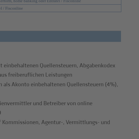
ierform, home banking oder Entratel / Fisconline
el / Fisconline
at einbehaltenen Quellensteuern, Abgabenkodex
aus freiberuflichen Leistungen
 als Akonto einbehaltenen Quellensteuern (4%),
envermittler und Betreiber von online
9
f Kommissionen, Agentur-, Vermittlungs- und