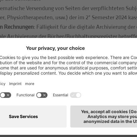
lematische Versendung von Seiten der verpflichteten Subj
r, Physiotherapeuten, usw.) der im 2° Semester 2024 kas
hen Rechnungen
: Fälligkeit für die digitale Archivierung d
tale Archivierung der Bücher/Buchhaltungsregister betreff
ungen:
Fälligkeit für die digitale Archivierung der Steuere
eiter.