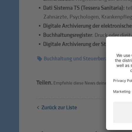
Dati Sistema TS (Tessera Sanitaria):
te
Zahnärzte, Psychologen, Krankenpflege
Digitale Archivierung der elektronisc
Buchhaltungsregister
: Druck oder digi
Digitale Archivierung der Steuererklär
Buchhaltung und Steuerberatung
Teilen.
Empfehle diese News deinen Freunden w
Zurück zur Liste