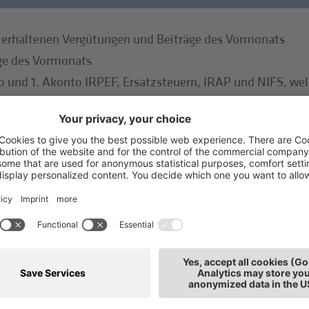
 erhaltenen Vergütungen und Beiträge des Vormonats
äge des Vormonats
o und 1. Akonto IRPEF, Ersatzsteuern, IRAP und NIFS, wel
n” resultieren mit einem Aufschlag von 0,40%
mittlung des Mehrwertsteuermodells für das zweite Trimes
eiter.