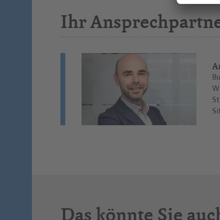
Ihr Ansprechpartn
A
Bu
Wi
St
Si
Das könnte Sie auc