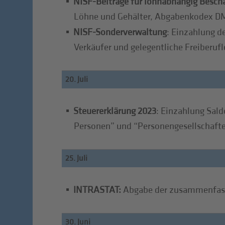
NISF-Beiträge für lohnabhängig Beschä
Löhne und Gehälter, Abgabenkodex D
NISF-Sonderverwaltung
: Einzahlung d
Verkäufer und gelegentliche Freiberufl
20. Juli
Steuererklärung 2023
: Einzahlung Sald
Personen” und “Personengesellschaften”
25. Juli
INTRASTAT:
Abgabe der zusammenfasse
30. Juni