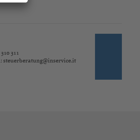
 310 311
l:
steuerberatung@inservice.it