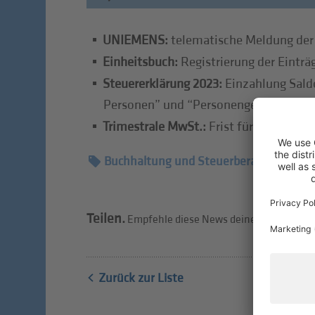
UNIEMENS:
telematische Meldung der
Einheitsbuch:
Registrierung der Eintr
Steuererklärung 2023:
Einzahlung Sald
Personen” und “Personengesellschafte
Trimestrale MwSt.:
Frist für die Über
Buchhaltung und Steuerberatung
Teilen.
Empfehle diese News deinen Freunden w
Zurück zur Liste