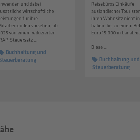
anwenden und dabei
Reisebüros Einkäufe
usätzliche wirtschaftliche
ausländischer Touristen
eistungen für ihre
ihren Wohnsitz nicht in
Mitarbeitenden vorsehen, ab
haben, bis zu einem Be
2025 von einem reduzierten
Euro 15.000 in bar abr
RAP-Steuersatz ...
Diese ...
Buchhaltung und
Buchhaltung und
Steuerberatung
Steuerberatung
Nähe