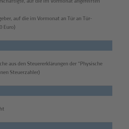
eschäftigte, auf die im Vormonat angereiften
geber, auf die im Vormonat an Tür an Tür-
0 Euro)
lche aus den Steuererklärungen der “Physische
enen Steuerzahler)
ht