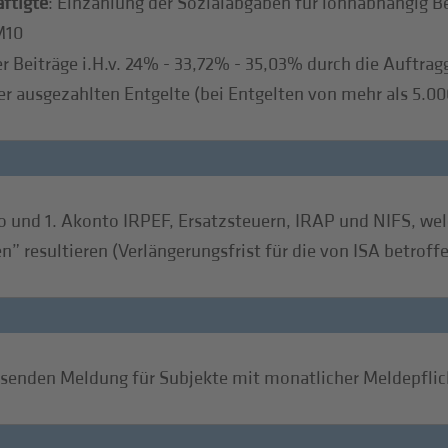
ftigte
: Einzahlung der Sozialabgaben für lohnabhängig B
M10
er Beiträge i.H.v. 24% - 33,72% - 35,03% durch die Auftrag
er ausgezahlten Entgelte (bei Entgelten von mehr als 5.00
o und 1. Akonto IRPEF, Ersatzsteuern, IRAP und NIFS, we
 resultieren (Verlängerungsfrist für die von ISA betroff
nden Meldung für Subjekte mit monatlicher Meldepflic