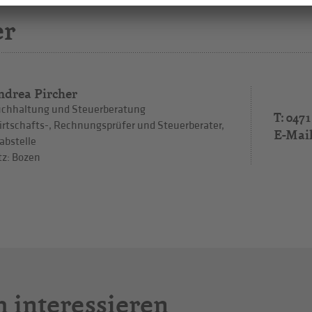
er
ndrea Pircher
chhaltung und Steuerberatung
T: 0471
rtschafts-, Rechnungsprüfer und Steuerberater,
E-Mai
abstelle
tz: Bozen
h interessieren