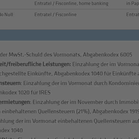
Entratel / Fisconline, home banking
in Pap
o Null
Entratel / Fisconline
Entrat
g der MwSt.-Schuld des Vormonats, Abgabenkodex 6005
it/freiberufliche Leistungen:
Einzahlung der im Vormona
ichgestellte Einkünfte, Abgabenkodex 1040 für Einkünfte 
nsteuern
: Einzahlung der im Vormonat durch Kondominien
nkodex 1020 für IRES
vermietungen
: Einzahlung der im November durch Immobili
 einbehaltenen Quellensteuern (21%), Abgabenkodex 191
hlung der im Vormonat einbehaltenen Quellensteuern au
odex 1040