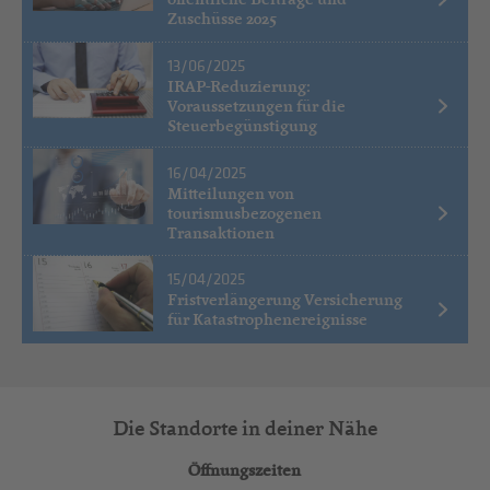
Zuschüsse 2025
13/06/2025
IRAP-Reduzierung:
Voraussetzungen für die
Steuerbegünstigung
16/04/2025
Mitteilungen von
tourismusbezogenen
Transaktionen
15/04/2025
Fristverlängerung Versicherung
für Katastrophenereignisse
Die Standorte in deiner Nähe
Öffnungszeiten