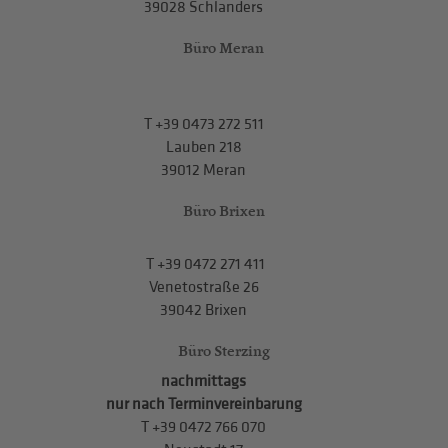
39028 Schlanders
Büro Meran
T
+39 0473 272 511
Lauben 218
39012 Meran
Büro Brixen
T
+39 0472 271 411
Venetostraße 26
39042 Brixen
Büro Sterzing
nachmittags
nur nach Terminvereinbarung
T
+39 0472 766 070