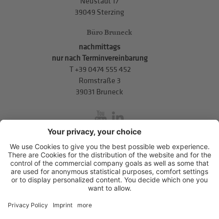
Neustadt 17
39049 Sterzing
Büro Bruneck
nachmittags
nur nach Terminvereinbarung
T
+39 0474 555 452
Romstraße 3
39031 Bruneck
inService
Mitterweg 5, Bozner Boden
,
I-39100
Bozen
.
T
+39 0471 310
311
.
info@hds-bz.it
Impressum
Datenschutzerklärung
Cookie-Einstellungen